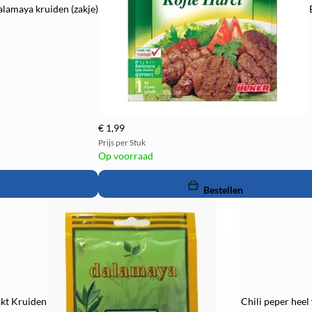
alamaya kruiden (zakje)
€ 1,99
Prijs per Stuk
Op voorraad
remove
add
Bestellen
akt Kruiden
Chili peper heel