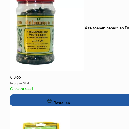
4 seizoenen peper van Da
€ 3,65
Prijs per Stuk
Op voorraad
remove
add
Bestellen