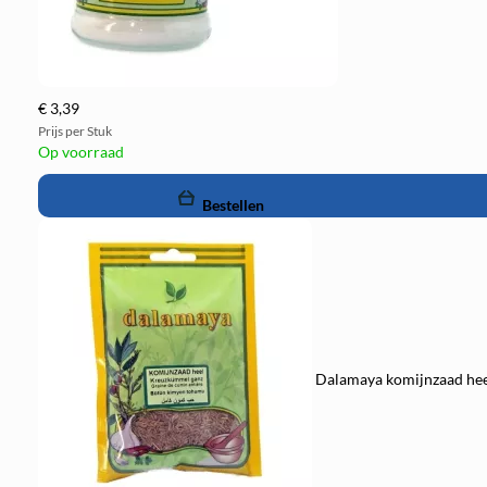
€ 3,39
Prijs per Stuk
Op voorraad
remove
add
Bestellen
Dalamaya komijnzaad he