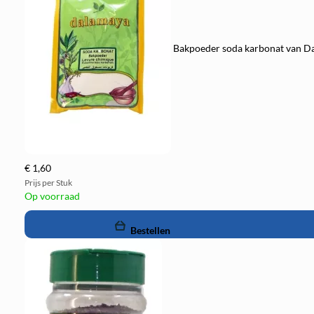
Bakpoeder soda karbonat van Da
€ 1,60
Prijs per Stuk
Op voorraad
remove
add
Bestellen