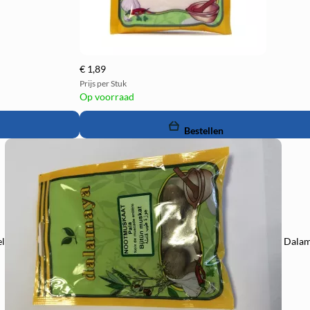
€ 1,89
Prijs per Stuk
Op voorraad
remove
add
Bestellen
el
Dalam