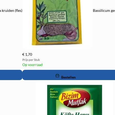
kruiden (fles)
Bassilicum ge
€ 1,70
Prijs per Stuk
Op voorraad
remove
add
Bestellen