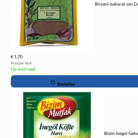
Biryani-baharat van D
€ 1,70
Prijs per Stuk
Op voorraad
remove
add
Bestellen
Bizim Inegol Geh