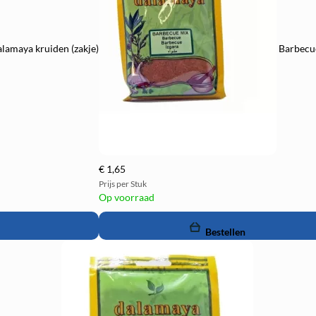
lamaya kruiden (zakje)
Barbecue
€ 1,65
Prijs per Stuk
Op voorraad
remove
add
Bestellen