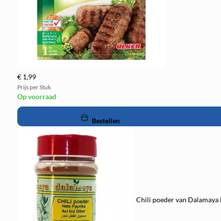
€ 1,99
Prijs per Stuk
Op voorraad
remove
add
Bestellen
Chili poeder van Dalamaya k