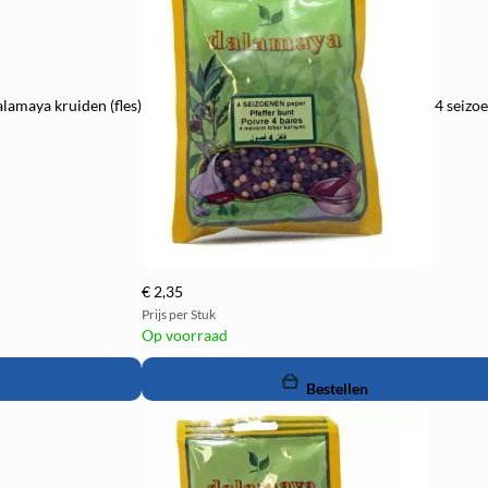
lamaya kruiden (fles)
4 seizo
€ 2,35
Prijs per Stuk
Op voorraad
remove
add
Bestellen