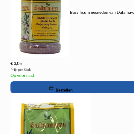
Bassilicum gesneden van Dalamaya 
€ 3,05
Prijs per Stuk
Op voorraad
remove
add
Bestellen