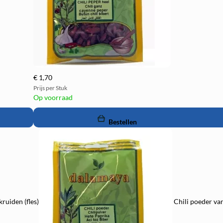
€ 1,70
Prijs per Stuk
Op voorraad
remove
add
Bestellen
ruiden (fles)
Chili poeder va