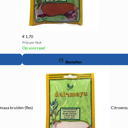
€ 1,70
Prijs per Stuk
Op voorraad
remove
add
Bestellen
maya kruiden (fles)
Citroenzu