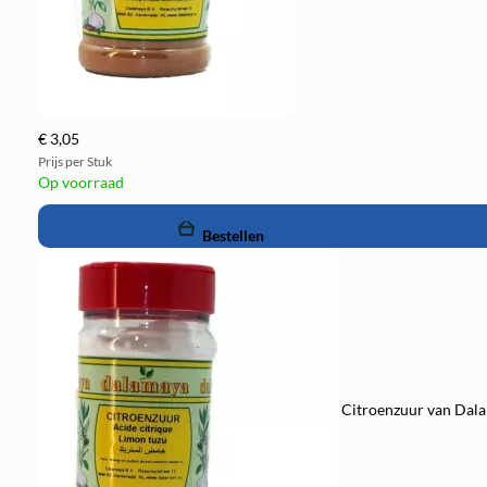
€ 3,05
Prijs per Stuk
Op voorraad
remove
add
Bestellen
Citroenzuur van Dala