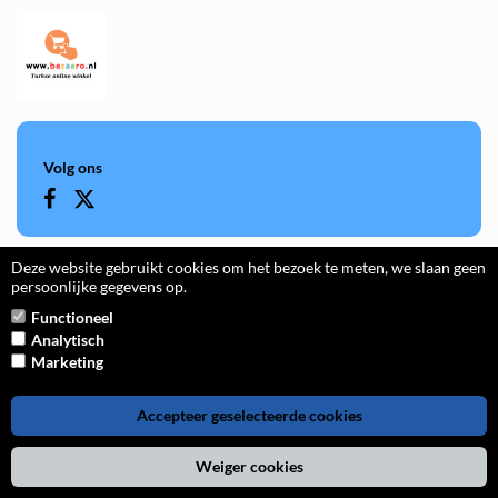
Volg ons
Deze website gebruikt cookies om het bezoek te meten, we slaan geen
persoonlijke gegevens op.
Categorieën
Pagina's
Functioneel
Ontbijt & Bakken
Home
Analytisch
Marketing
Soepen
Shop
Sauzen
Contact
Accepteer geselecteerde cookies
Pasta, rijst & wereldkeukens
Evenementen
Weiger cookies
Kokos, Suiker & Dessert
Over ons