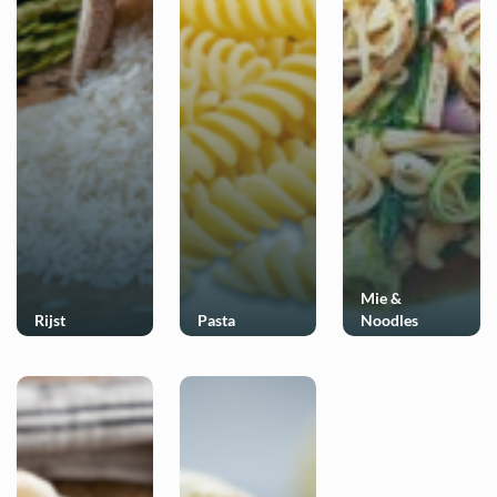
Mie &
Rijst
Pasta
Noodles